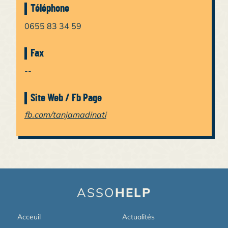
Téléphone
0655 83 34 59
Fax
--
Site Web / Fb Page
fb.com/tanjamadinati
ASSO
HELP
Acceuil
Actualités