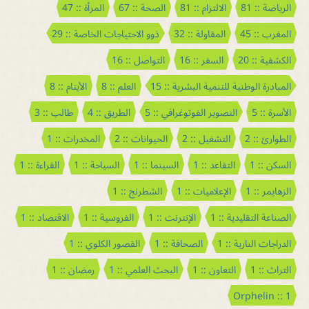
الرياضة :: 81
الالتزام :: 81
الصحة :: 67
المرأة :: 47
المغرب :: 45
المقاولة :: 32
ذوو الاحتياجات الخاصة :: 29
الكشفية :: 20
السفر :: 16
التواصل :: 16
المبادرة الوطنية للتنمية البشرية :: 15
العلم :: 8
الأيتام :: 8
الأسرة :: 5
التصوير الفوتوغرافي :: 5
الطريق :: 4
طالب :: 3
الطوارئ :: 2
التشغيل :: 2
الحيوانات :: 2
المخدرات :: 1
السكن :: 1
التقاعد :: 1
السينما :: 1
السياحة :: 1
القراءة :: 1
الزهايمر :: 1
الإعلاميات :: 1
الشطرنج :: 1
الصناعة التقليدية :: 1
الإنترنت :: 1
الفروسية :: 1
الاقتصاد :: 1
الدراجات النارية :: 1
الصحافة :: 1
القصور الكلوي :: 1
التراث :: 1
التعاون :: 1
البحث العلمي :: 1
رمضان :: 1
Orphelin :: 1