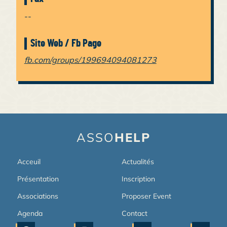
--
Site Web / Fb Page
fb.com/groups/199694094081273
ASSO
HELP
Acceuil
Actualités
Présentation
Inscription
Associations
Proposer Event
Agenda
Contact