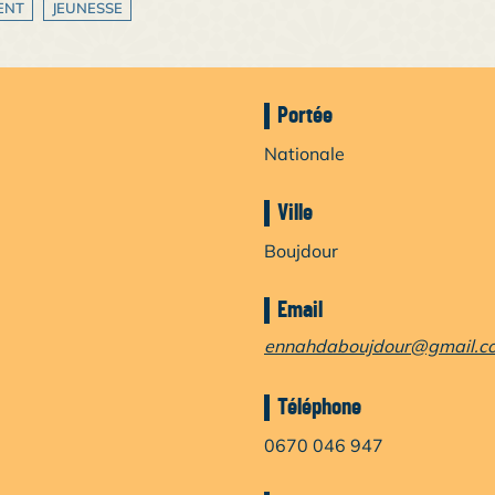
ENT
JEUNESSE
Portée
Nationale
Ville
Boujdour
Email
ennahdaboujdour@gmail.c
Téléphone
0670 046 947