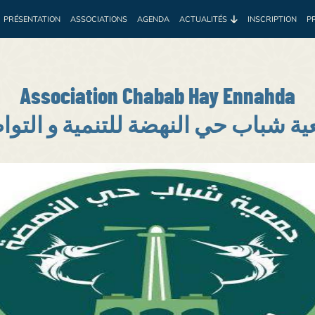
PRÉSENTATION
ASSOCIATIONS
AGENDA
ACTUALITÉS
INSCRIPTION
P
e
Environnement
Développement
Santé
Sociale
Prof
Association Chabab Hay Ennahda
ة شباب حي النهضة للتنمية و التو