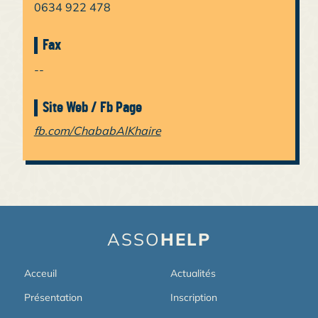
0634 922 478
Fax
--
Site Web / Fb Page
fb.com/ChababAlKhaire
ASSO
HELP
Acceuil
Actualités
Présentation
Inscription