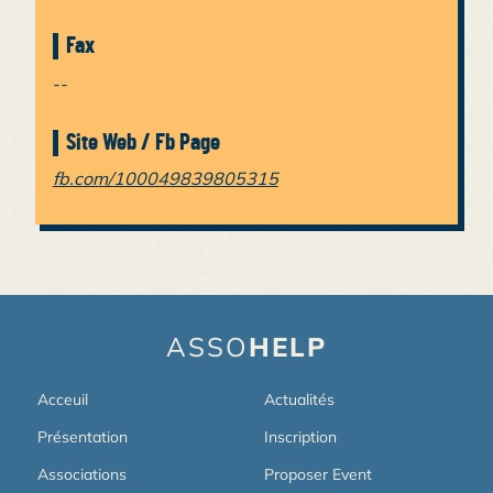
Fax
--
Site Web / Fb Page
fb.com/100049839805315
ASSO
HELP
Acceuil
Actualités
Présentation
Inscription
Associations
Proposer Event