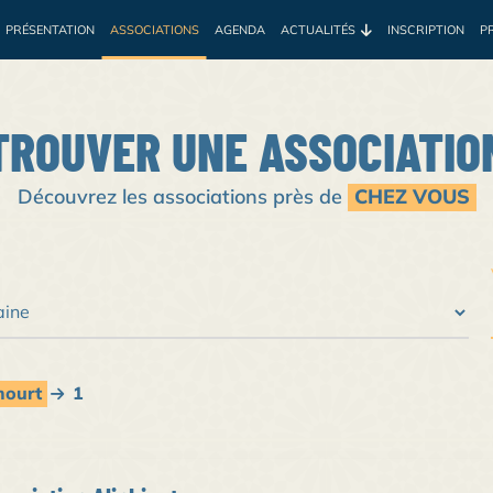
PRÉSENTATION
ASSOCIATIONS
AGENDA
ACTUALITÉS
INSCRIPTION
P
e
Environnement
Développement
Santé
Sociale
Prof
TROUVER UNE ASSOCIATIO
Découvrez les associations près de
CHEZ VOUS
mourt
1