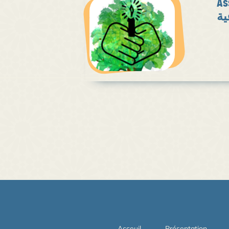
As
ية
Acceuil
Présentation