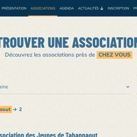
PRÉSENTATION
ASSOCIATIONS
AGENDA
ACTUALITÉS
INSCRIPTION
P
e
Environnement
Développement
Santé
Sociale
Prof
TROUVER UNE ASSOCIATIO
Découvrez les associations près de
CHEZ VOUS
aout
2
sociation des Jeunes de Tahannaout