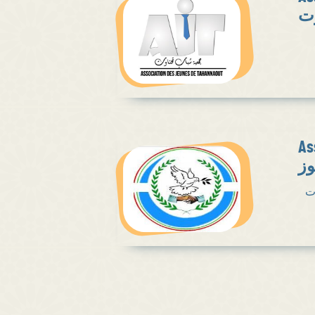
وت
As
وز
ت