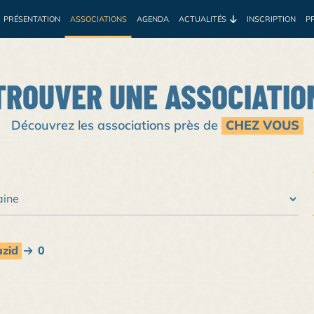
PRÉSENTATION
ASSOCIATIONS
AGENDA
ACTUALITÉS
INSCRIPTION
P
e
Environnement
Développement
Santé
Sociale
Prof
TROUVER UNE ASSOCIATIO
Découvrez les associations près de
CHEZ VOUS
uzid
0