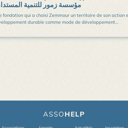
مؤسسة زمور للتنمية المستدا
 fondation qui a choisi Zemmour un territoire de son action
veloppement durable comme mode de développement...
ASSO
HELP
Associations
Agenda
Actualités
Inscription