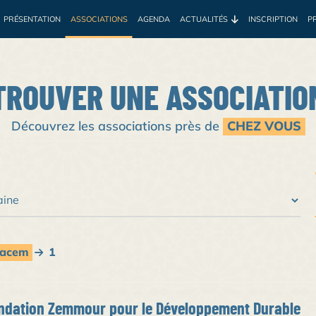
PRÉSENTATION
ASSOCIATIONS
AGENDA
ACTUALITÉS
INSCRIPTION
P
e
Environnement
Développement
Santé
Sociale
Prof
TROUVER UNE ASSOCIATIO
Découvrez les associations près de
CHEZ VOUS
lkacem
1
ndation Zemmour pour le Développement Durable