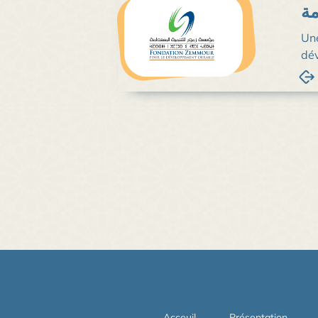
مة
Une
dé
Acceuil
Présentation