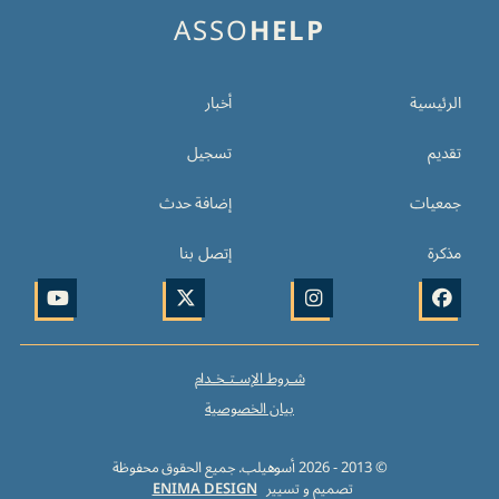
ASSO
HELP
الرئيسية
أخبار
تقديم
تسجيل
جمعيات
إضافة حدث
مذكرة
إتصل بنا
شـروط الإسـتـخـدام
بيان الخصوصية
© 2013 -
2026
أسوهيلب. جميع الحقوق محفوظة
تصميم و تسيير
ENIMA DESIGN