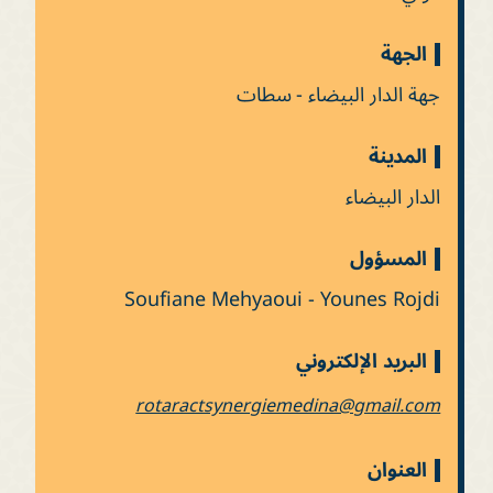
الجهة
جهة الدار البيضاء - سطات
المدينة
الدار البيضاء
المسؤول
Soufiane Mehyaoui - Younes Rojdi
البريد الإلكتروني
rotaractsynergiemedina@gmail.com
العنوان