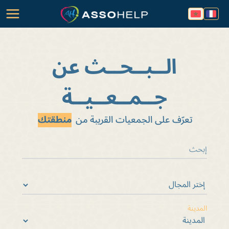
الــبــحــث عن
جــمــعــيــة
تعرّف على الجمعيات القريبة من
منطقتك
المدينة