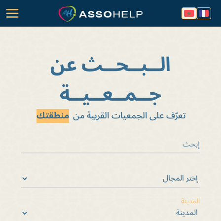
الــبــحــث عن
جــمــعــيــة
تعرّف على الجمعيات القريبة من
منطقتك
المدينة